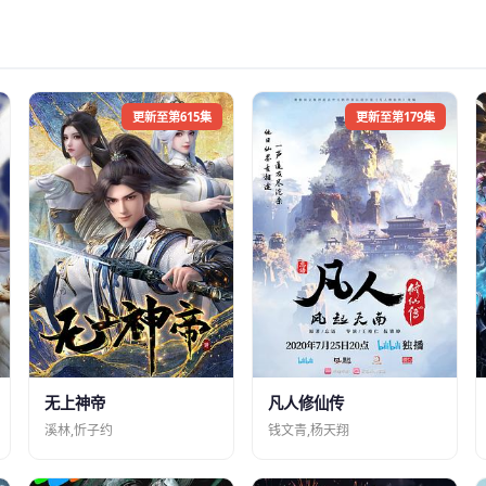
更新至第615集
更新至第179集
凡人修仙传
无上神帝
钱文青,杨天翔
溪林,忻子约