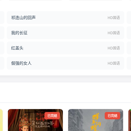
祁连山的回声
结
HD国语
我的长征
语
HD国语
红盖头
语
HD国语
倔强的女人
语
HD国语
已完结
已完结