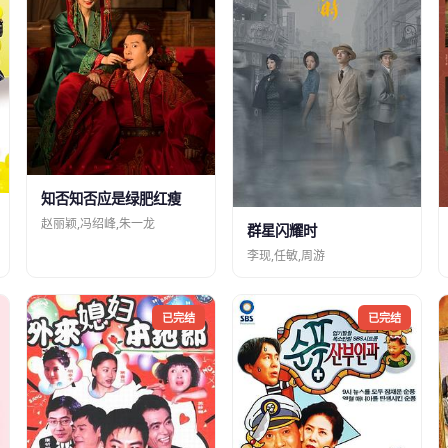
知否知否应是绿肥红瘦
赵丽颖,冯绍峰,朱一龙
群星闪耀时
李现,任敏,周游
已完结
已完结