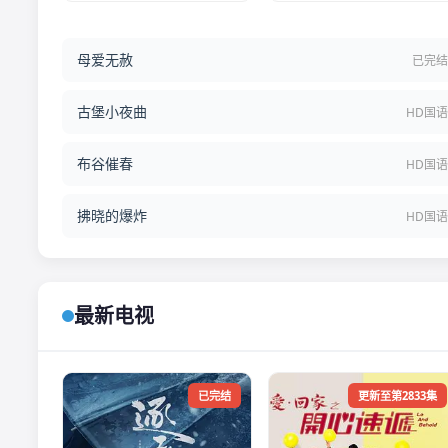
母爱无赦
已完
古堡小夜曲
HD国
布谷催春
HD国
拂晓的爆炸
HD国
最新电视
已完结
更新至第2833集