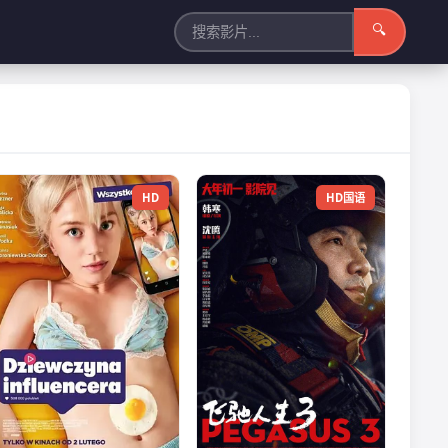
🔍
HD
HD国语