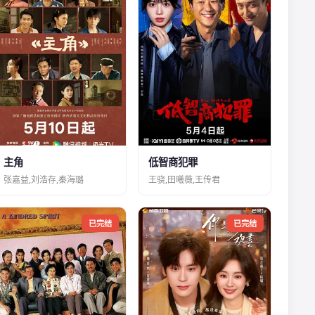
主角
低智商犯罪
张嘉益,刘浩存,秦海璐
王骁,田曦薇,王传君
已完结
已完结