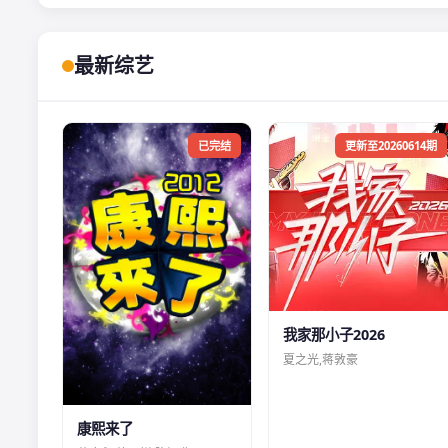
最新综艺
已完结
更新至20260614期
我家那小子2026
夏之光,蒋敦豪
康熙来了