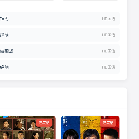
神丐
HD国语
绿荫
HD国语
破袭战
HD国语
绝响
HD国语
已完结
已完结