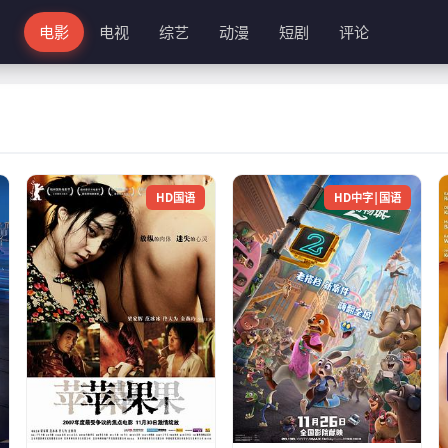
电影
电视
综艺
动漫
短剧
评论
HD国语
HD中字|国语