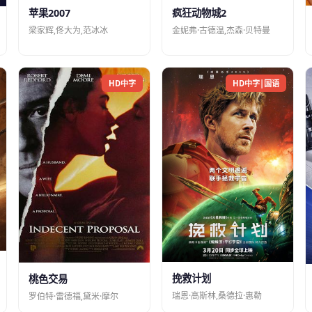
苹果2007
疯狂动物城2
梁家辉,佟大为,范冰冰
金妮弗·古德温,杰森·贝特曼
HD中字
HD中字|国语
挽救计划
桃色交易
瑞恩·高斯林,桑德拉·惠勒
罗伯特·雷德福,黛米·摩尔