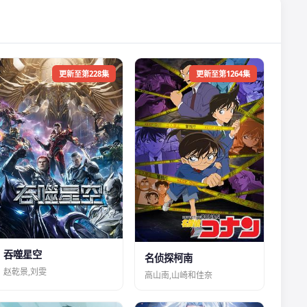
更新至第228集
更新至第1264集
吞噬星空
名侦探柯南
赵乾景,刘雯
高山南,山崎和佳奈