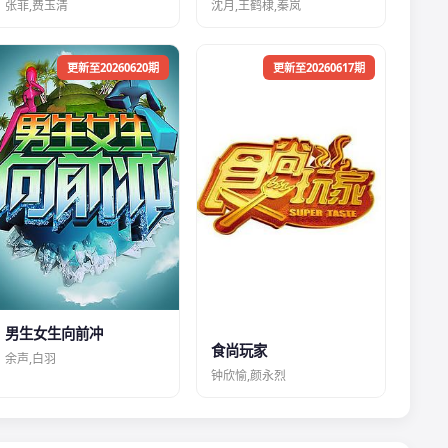
张菲,费玉清
沈月,王鹤棣,秦岚
更新至20260620期
更新至20260617期
男生女生向前冲
食尚玩家
余声,白羽
钟欣愉,颜永烈