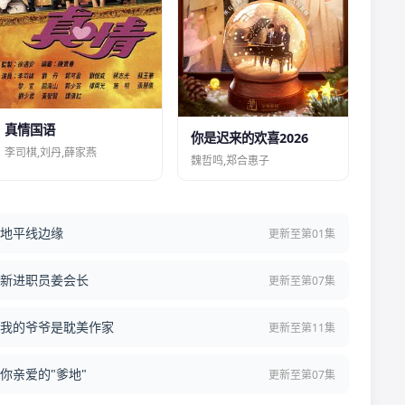
真情国语
你是迟来的欢喜2026
李司棋,刘丹,薛家燕
魏哲鸣,郑合惠子
地平线边缘
更新至第01集
新进职员姜会长
更新至第07集
我的爷爷是耽美作家
更新至第11集
你亲爱的"爹地"
更新至第07集