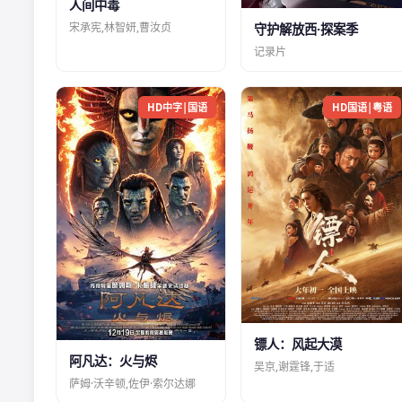
人间中毒
宋承宪,林智妍,曹汝贞
守护解放西·探案季
记录片
HD中字|国语
HD国语|粤语
镖人：风起大漠
阿凡达：火与烬
吴京,谢霆锋,于适
萨姆·沃辛顿,佐伊·索尔达娜