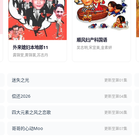
顺风妇产科国语
外来媳妇本地郎11
吴志明,宋宣美,金素妍
龚锦堂,黄锦裳,苏志丹
迷失之光
结
更新至第01集
偿还2026
结
更新至第04集
四大元素之风之恋歌
集
更新至第06集
哥哥的心动Moo
集
更新至第07集