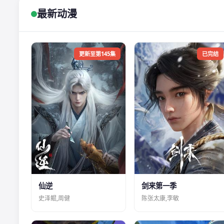
最新动漫
更新至第145集
已完结
仙逆
剑来第一季
史泽鲲,周健
陈张太康,李敏