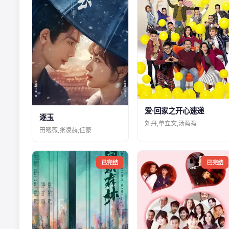
爱·回家之开心速递
逐玉
刘丹,单立文,汤盈盈
田曦薇,张凌赫,任豪
已完结
已完结