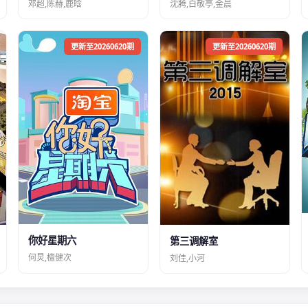
邓超,陈赫,鹿晗
沈腾,白敬亭,金晨
更新至20260620期
更新至20260620期
你好星期六
第三调解室
何炅,檀健次
刘佳,小河