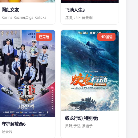
网红女友
飞驰人生3
Karina Razner,Olga Kalicka
沈腾,尹正,黄景瑜
已完结
HD国语
蛟龙行动(特别版)
守护解放西6
黄轩,于适,张涵予
记录片