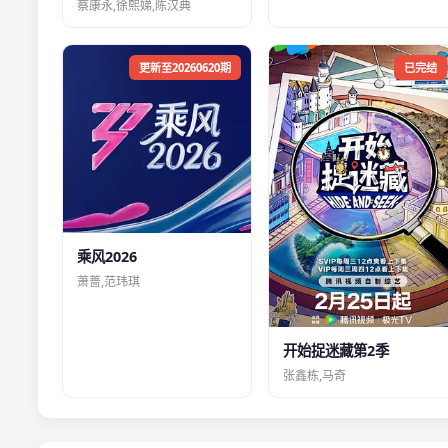
蔡康永,徐熙娣,陈汉典
更新至20260620期
已完结
乘风2026
萧蔷,范玮琪
开始捉迷藏第2季
张鑫栋,马奇